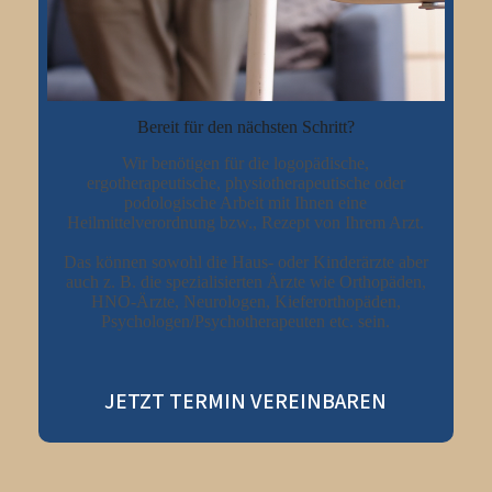
Bereit für den nächsten Schritt?
Wir benötigen für die logopädische,
ergotherapeutische, physiotherapeutische oder
podologische Arbeit mit Ihnen eine
Heilmittelverordnung bzw., Rezept von Ihrem Arzt.
Das können sowohl die Haus- oder Kinderärzte aber
auch z. B. die spezialisierten Ärzte wie Orthopäden,
HNO-Ärzte, Neurologen, Kieferorthopäden,
Psychologen/Psychotherapeuten etc. sein.
JETZT TERMIN VEREINBAREN