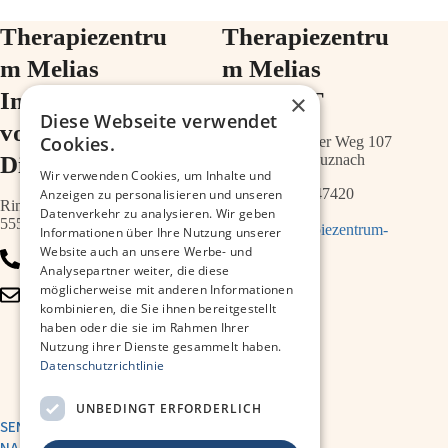
Therapiezentru
Therapiezentru
m Melias
m Melias
Im Ärztehaus
im ZIMT
×
Diese Webseite verwendet
vor der
Cookies.
Schwabenheimer Weg 107
Diakonie
55543 Bad Kreuznach
Wir verwenden Cookies, um Inhalte und
0671 – 21547420
Anzeigen zu personalisieren und unseren
Ringstr.64a
Datenverkehr zu analysieren. Wir geben
55543 Bad Kreuznach
info@therapiezentrum-
Informationen über Ihre Nutzung unserer
melias.de
Website auch an unsere Werbe- und
0671 – 79467700
Analysepartner weiter, die diese
möglicherweise mit anderen Informationen
info@therapiezentrum-
kombinieren, die Sie ihnen bereitgestellt
kh.de
haben oder die sie im Rahmen Ihrer
Nutzung ihrer Dienste gesammelt haben.
Datenschutzrichtlinie
UNBEDINGT ERFORDERLICH
SENDE UNS EINE