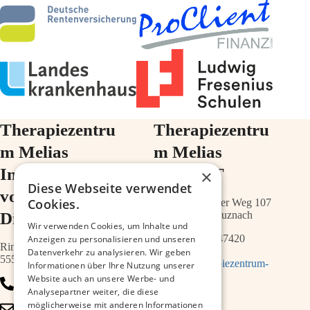
Therapiezentru
Therapiezentru
m Melias
m Melias
Im Ärztehaus
im ZIMT
×
Diese Webseite verwendet
vor der
Cookies.
Schwabenheimer Weg 107
Diakonie
55543 Bad Kreuznach
Wir verwenden Cookies, um Inhalte und
0671 – 21547420
Anzeigen zu personalisieren und unseren
Ringstr.64a
Datenverkehr zu analysieren. Wir geben
55543 Bad Kreuznach
info@therapiezentrum-
Informationen über Ihre Nutzung unserer
melias.de
Website auch an unsere Werbe- und
0671 – 79467700
Analysepartner weiter, die diese
möglicherweise mit anderen Informationen
info@therapiezentrum-