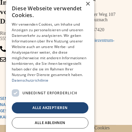
Im Ärztehaus
im ZIMT
×
Diese Webseite verwendet
vor der
Cookies.
Schwabenheimer Weg 107
Diakonie
55543 Bad Kreuznach
Wir verwenden Cookies, um Inhalte und
0671 – 21547420
Anzeigen zu personalisieren und unseren
Ringstr.64a
Datenverkehr zu analysieren. Wir geben
55543 Bad Kreuznach
info@therapiezentrum-
Informationen über Ihre Nutzung unserer
melias.de
Website auch an unsere Werbe- und
0671 – 79467700
Analysepartner weiter, die diese
möglicherweise mit anderen Informationen
info@therapiezentrum-
kombinieren, die Sie ihnen bereitgestellt
kh.de
haben oder die sie im Rahmen Ihrer
Nutzung ihrer Dienste gesammelt haben.
Datenschutzrichtlinie
UNBEDINGT ERFORDERLICH
SENDE UNS EINE
NACHRICHT
ALLE AKZEPTIEREN
GESUNDHEITSAKADEMIE
KARRIERE
ALLE ABLEHNEN
Datenschutzerklärung
Impressum
Cookies