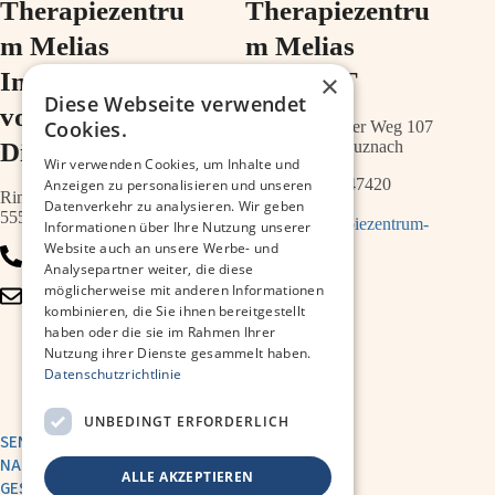
Therapiezentru
Therapiezentru
m Melias
m Melias
Im Ärztehaus
im ZIMT
×
Diese Webseite verwendet
vor der
Cookies.
Schwabenheimer Weg 107
Diakonie
55543 Bad Kreuznach
Wir verwenden Cookies, um Inhalte und
0671 – 21547420
Anzeigen zu personalisieren und unseren
Ringstr.64a
Datenverkehr zu analysieren. Wir geben
55543 Bad Kreuznach
info@therapiezentrum-
Informationen über Ihre Nutzung unserer
melias.de
Website auch an unsere Werbe- und
0671 – 79467700
Analysepartner weiter, die diese
möglicherweise mit anderen Informationen
info@therapiezentrum-
kombinieren, die Sie ihnen bereitgestellt
kh.de
haben oder die sie im Rahmen Ihrer
Nutzung ihrer Dienste gesammelt haben.
Datenschutzrichtlinie
UNBEDINGT ERFORDERLICH
SENDE UNS EINE
NACHRICHT
ALLE AKZEPTIEREN
GESUNDHEITSAKADEMIE