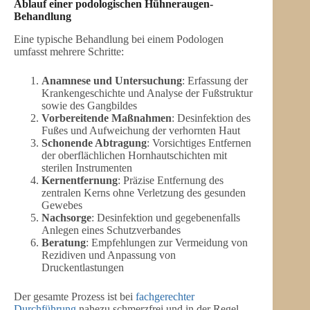
Ablauf einer podologischen Hühneraugen-
Behandlung
Eine typische Behandlung bei einem Podologen
umfasst mehrere Schritte:
Anamnese und Untersuchung
: Erfassung der
Krankengeschichte und Analyse der Fußstruktur
sowie des Gangbildes
Vorbereitende Maßnahmen
: Desinfektion des
Fußes und Aufweichung der verhornten Haut
Schonende Abtragung
: Vorsichtiges Entfernen
der oberflächlichen Hornhautschichten mit
sterilen Instrumenten
Kernentfernung
: Präzise Entfernung des
zentralen Kerns ohne Verletzung des gesunden
Gewebes
Nachsorge
: Desinfektion und gegebenenfalls
Anlegen eines Schutzverbandes
Beratung
: Empfehlungen zur Vermeidung von
Rezidiven und Anpassung von
Druckentlastungen
Der gesamte Prozess ist bei
fachgerechter
Durchführung
nahezu schmerzfrei und in der Regel