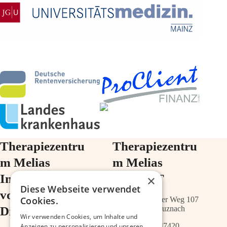
Therapiezentru
Therapiezentru
m Melias
m Melias
Im Ärztehaus
im ZIMT
×
Diese Webseite verwendet
vor der
Cookies.
Schwabenheimer Weg 107
Diakonie
55543 Bad Kreuznach
Wir verwenden Cookies, um Inhalte und
0671 – 21547420
Anzeigen zu personalisieren und unseren