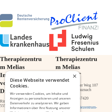
Therapiezentru
Therapiezentru
m Melias
m Melias
Im Ärztehaus
im ZIMT
×
Diese Webseite verwendet
vor der
Cookies.
Schwabenheimer Weg 107
Diakonie
55543 Bad Kreuznach
Wir verwenden Cookies, um Inhalte und
0671 – 21547420
Anzeigen zu personalisieren und unseren
Ringstr.64a
Datenverkehr zu analysieren. Wir geben
55543 Bad Kreuznach
info@therapiezentrum-
Informationen über Ihre Nutzung unserer
melias.de