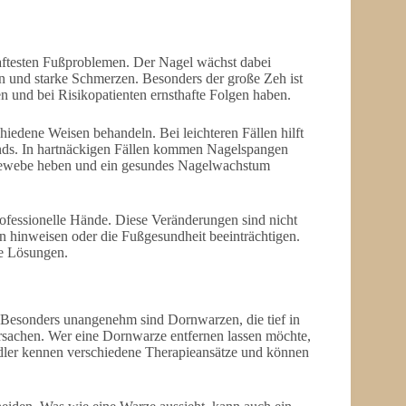
ftesten Fußproblemen. Der Nagel wächst dabei
 und starke Schmerzen. Besonders der große Zeh ist
 und bei Risikopatienten ernsthafte Folgen haben.
iedene Weisen behandeln. Bei leichteren Fällen hilft
ands. In hartnäckigen Fällen kommen Nagelspangen
 Gewebe heben und ein gesundes Nagelwachstum
rofessionelle Hände. Diese Veränderungen sind nicht
 hinweisen oder die Fußgesundheit beeinträchtigen.
le Lösungen.
. Besonders unangenehm sind Dornwarzen, die tief in
rsachen. Wer eine Dornwarze entfernen lassen möchte,
ler kennen verschiedene Therapieansätze und können