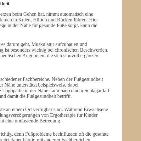
heit
erzen beim Gehen hat, nimmt automatisch eine
blemen in Knien, Hüften und Rücken führen. Hier
ege in der Nähe für gesunde Füße sorgt, kann die
n es darum geht, Muskulatur aufzubauen und
g ist besonders wichtig bei chronischen Beschwerden.
peutischen Angeboten, die sich sinnvoll ergänzen.
rschiedener Fachbereiche. Neben der Fußgesundheit
r Nähe unterstützt beispielsweise dabei,
 Logopädie in der Nähe kann nach einem Schlaganfall
nd damit die Fußgesundheit betrifft.
bote an einem Ort verfügbar sind. Während Erwachsene
lungsverzögerungen von Ergotherapie für Kinder
cht eine umfassende Betreuung.
ichtig, denn Fußprobleme beeinflussen oft die gesamte
eitet daher häufig mit anderen Fachbereichen