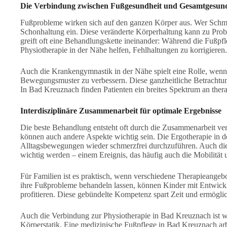
Die Verbindung zwischen Fußgesundheit und Gesamtgesund
Fußprobleme wirken sich auf den ganzen Körper aus. Wer Schm
Schonhaltung ein. Diese veränderte Körperhaltung kann zu Pro
greift oft eine Behandlungskette ineinander: Während die Fußpfl
Physiotherapie in der Nähe helfen, Fehlhaltungen zu korrigieren.
Auch die Krankengymnastik in der Nähe spielt eine Rolle, wen
Bewegungsmuster zu verbessern. Diese ganzheitliche Betrachtun
In Bad Kreuznach finden Patienten ein breites Spektrum an thera
Interdisziplinäre Zusammenarbeit für optimale Ergebnisse
Die beste Behandlung entsteht oft durch die Zusammenarbeit ve
können auch andere Aspekte wichtig sein. Die Ergotherapie in de
Alltagsbewegungen wieder schmerzfrei durchzuführen. Auch die
wichtig werden – einem Ereignis, das häufig auch die Mobilität u
Für Familien ist es praktisch, wenn verschiedene Therapieange
ihre Fußprobleme behandeln lassen, können Kinder mit Entwick
profitieren. Diese gebündelte Kompetenz spart Zeit und ermögli
Auch die Verbindung zur Physiotherapie in Bad Kreuznach ist w
Körperstatik. Eine medizinische Fußpflege in Bad Kreuznach arb