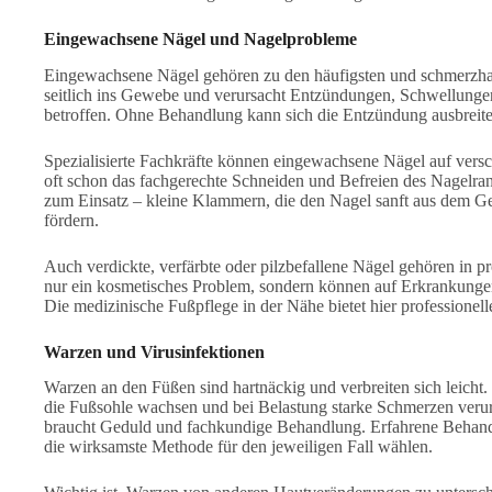
Eingewachsene Nägel und Nagelprobleme
Eingewachsene Nägel gehören zu den häufigsten und schmerzha
seitlich ins Gewebe und verursacht Entzündungen, Schwellungen
betroffen. Ohne Behandlung kann sich die Entzündung ausbreiten
Spezialisierte Fachkräfte können eingewachsene Nägel auf versch
oft schon das fachgerechte Schneiden und Befreien des Nagelr
zum Einsatz – kleine Klammern, die den Nagel sanft aus dem
fördern.
Auch verdickte, verfärbte oder pilzbefallene Nägel gehören in p
nur ein kosmetisches Problem, sondern können auf Erkrankungen
Die medizinische Fußpflege in der Nähe bietet hier professionel
Warzen und Virusinfektionen
Warzen an den Füßen sind hartnäckig und verbreiten sich leicht
die Fußsohle wachsen und bei Belastung starke Schmerzen veru
braucht Geduld und fachkundige Behandlung. Erfahrene Behand
die wirksamste Methode für den jeweiligen Fall wählen.