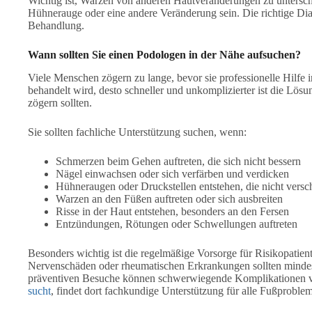
Wichtig ist, Warzen von anderen Hautveränderungen zu untersch
Hühnerauge oder eine andere Veränderung sein. Die richtige Diag
Behandlung.
Wann sollten Sie einen Podologen in der Nähe aufsuchen?
Viele Menschen zögern zu lange, bevor sie professionelle Hilfe 
behandelt wird, desto schneller und unkomplizierter ist die Lösu
zögern sollten.
Sie sollten fachliche Unterstützung suchen, wenn:
Schmerzen beim Gehen auftreten, die sich nicht bessern
Nägel einwachsen oder sich verfärben und verdicken
Hühneraugen oder Druckstellen entstehen, die nicht vers
Warzen an den Füßen auftreten oder sich ausbreiten
Risse in der Haut entstehen, besonders an den Fersen
Entzündungen, Rötungen oder Schwellungen auftreten
Besonders wichtig ist die regelmäßige Vorsorge für Risikopatie
Nervenschäden oder rheumatischen Erkrankungen sollten mindest
präventiven Besuche können schwerwiegende Komplikationen v
sucht
, findet dort fachkundige Unterstützung für alle Fußproble