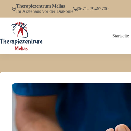
Zum
Therapiezentrum Melias
Inhalt
0671- 79467700
Im Ärztehaus vor der Diakonie
springen
Startseite