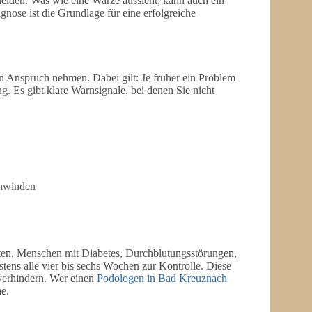
eiden. Was wie eine Warze aussieht, kann auch ein
nose ist die Grundlage für eine erfolgreiche
in Anspruch nehmen. Dabei gilt: Je früher ein Problem
ng. Es gibt klare Warnsignale, bei denen Sie nicht
chwinden
nten. Menschen mit Diabetes, Durchblutungsstörungen,
ens alle vier bis sechs Wochen zur Kontrolle. Diese
erhindern. Wer einen
Podologen in Bad Kreuznach
me.