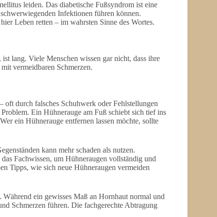
ellitus leiden. Das diabetische Fußsyndrom ist eine
zu schwerwiegenden Infektionen führen können.
ier Leben retten – im wahrsten Sinne des Wortes.
ist lang. Viele Menschen wissen gar nicht, dass ihre
g mit vermeidbaren Schmerzen.
 oft durch falsches Schuhwerk oder Fehlstellungen
 Problem. Ein Hühnerauge am Fuß schiebt sich tief ins
Wer ein Hühnerauge entfernen lassen möchte, sollte
Gegenständen kann mehr schaden als nutzen.
nd das Fachwissen, um Hühneraugen vollständig und
ben Tipps, wie sich neue Hühneraugen vermeiden
t. Während ein gewisses Maß an Hornhaut normal und
 und Schmerzen führen. Die fachgerechte Abtragung