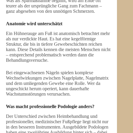
Was als Sparmaßnahme beginnt, wird am Ende oft
teurer als der ursprüngliche Gang zum Fachmann –
ganz abgesehen von den unnötigen Schmerzen.
Anatomie wird unterschätzt
Ein Hühnerauge am Fuß ist anatomisch betrachtet mehr
als nur verdickte Haut. Es hat eine kegelförmige
Struktur, die bis in tiefere Gewebeschichten reichen
kann. Diese Details kennen die meisten Menschen nicht
– entsprechend problematisch werden dann die
Behandlungsversuche.
Bei eingewachsenen Nägeln spielen komplexe
Wechselwirkungen zwischen Nagelplatte, Nagelmatrix
und dem umliegenden Gewebe eine Rolle. Wer da
ungeschickt herum operiert, kann dauerhafte
Wachstumsstörungen verursachen.
Was macht professionelle Podologie anders?
Der Unterschied zwischen Heimbehandlung und
professioneller, medizinischer Fußpflege liegt nicht nur
in den besseren Instrumenten. Ausgebildete Podologen
haben eine zweijährige Ausbildung hinter sich – dabei