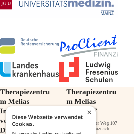
Therapiezentru
Therapiezentru
m Melias
m Melias
Im Ärztehaus
im ZIMT
×
Diese Webseite verwendet
vor der
Cookies.
Schwabenheimer Weg 107
Diakonie
55543 Bad Kreuznach
Wir verwenden Cookies, um Inhalte und