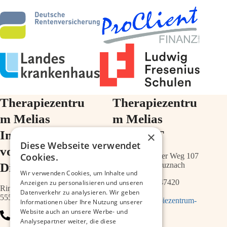
Therapiezentru
Therapiezentru
m Melias
m Melias
Im Ärztehaus
im ZIMT
×
Diese Webseite verwendet
vor der
Cookies.
Schwabenheimer Weg 107
Diakonie
55543 Bad Kreuznach
Wir verwenden Cookies, um Inhalte und
0671 – 21547420
Anzeigen zu personalisieren und unseren
Ringstr.64a
Datenverkehr zu analysieren. Wir geben
55543 Bad Kreuznach
info@therapiezentrum-
Informationen über Ihre Nutzung unserer
melias.de
Website auch an unsere Werbe- und
0671 – 79467700
Analysepartner weiter, die diese