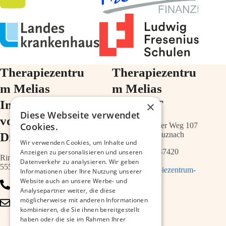
Therapiezentru
Therapiezentru
m Melias
m Melias
Im Ärztehaus
im ZIMT
×
Diese Webseite verwendet
vor der
Cookies.
Schwabenheimer Weg 107
Diakonie
55543 Bad Kreuznach
Wir verwenden Cookies, um Inhalte und
0671 – 21547420
Anzeigen zu personalisieren und unseren
Ringstr.64a
Datenverkehr zu analysieren. Wir geben
55543 Bad Kreuznach
info@therapiezentrum-
Informationen über Ihre Nutzung unserer
melias.de
Website auch an unsere Werbe- und
0671 – 79467700
Analysepartner weiter, die diese
möglicherweise mit anderen Informationen
info@therapiezentrum-
kombinieren, die Sie ihnen bereitgestellt
kh.de
haben oder die sie im Rahmen Ihrer