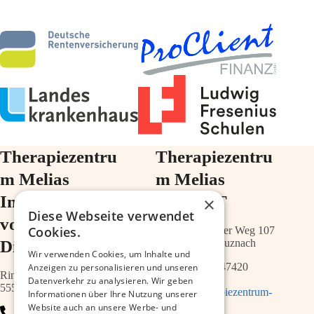
Therapiezentru
Therapiezentru
m Melias
m Melias
Im Ärztehaus
im ZIMT
×
Diese Webseite verwendet
vor der
Cookies.
Schwabenheimer Weg 107
Diakonie
55543 Bad Kreuznach
Wir verwenden Cookies, um Inhalte und
0671 – 21547420
Anzeigen zu personalisieren und unseren
Ringstr.64a
Datenverkehr zu analysieren. Wir geben
55543 Bad Kreuznach
info@therapiezentrum-
Informationen über Ihre Nutzung unserer
melias.de
Website auch an unsere Werbe- und
0671 – 79467700