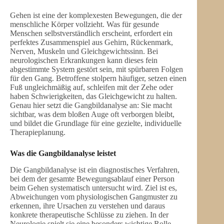
Gehen ist eine der komplexesten Bewegungen, die der
menschliche Körper vollzieht. Was für gesunde
Menschen selbstverständlich erscheint, erfordert ein
perfektes Zusammenspiel aus Gehirn, Rückenmark,
Nerven, Muskeln und Gleichgewichtssinn. Bei
neurologischen Erkrankungen kann dieses fein
abgestimmte System gestört sein, mit spürbaren Folgen
für den Gang. Betroffene stolpern häufiger, setzen einen
Fuß ungleichmäßig auf, schleifen mit der Zehe oder
haben Schwierigkeiten, das Gleichgewicht zu halten.
Genau hier setzt die Gangbildanalyse an: Sie macht
sichtbar, was dem bloßen Auge oft verborgen bleibt,
und bildet die Grundlage für eine gezielte, individuelle
Therapieplanung.
Was die Gangbildanalyse leistet
Die Gangbildanalyse ist ein diagnostisches Verfahren,
bei dem der gesamte Bewegungsablauf einer Person
beim Gehen systematisch untersucht wird. Ziel ist es,
Abweichungen vom physiologischen Gangmuster zu
erkennen, ihre Ursachen zu verstehen und daraus
konkrete therapeutische Schlüsse zu ziehen. In der
Neurologie spielt sie eine besonders wichtige Rolle,