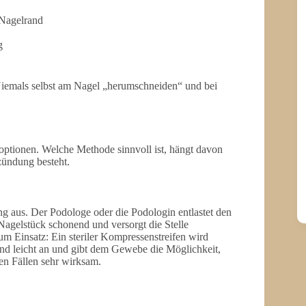
Nagelrand
g
Niemals selbst am Nagel „herumschneiden“ und bei
optionen. Welche Methode sinnvoll ist, hängt davon
zündung besteht.
ung aus. Der Podologe oder die Podologin entlastet den
Nagelstück schonend und versorgt die Stelle
m Einsatz: Ein steriler Kompressenstreifen wird
and leicht an und gibt dem Gewebe die Möglichkeit,
len Fällen sehr wirksam.