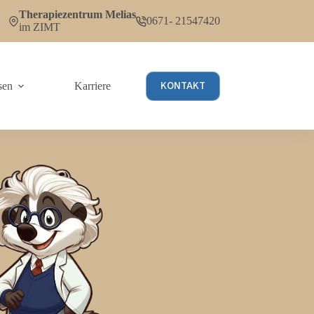
Therapiezentrum Melias
0671- 21547420
im ZIMT
KONTAKT
sen
Karriere