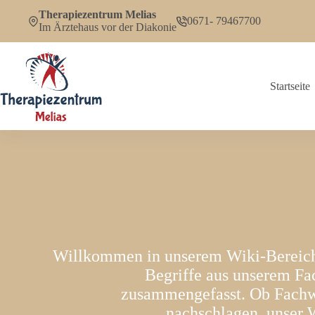
Zum
Therapiezentrum Melias
Inhalt
0671- 79467700
Im Ärztehaus vor der Diakonie
springen
Startseite
Willkommen in unserem Wiki-Bereich!
Begriffe aus unserem Fa
zusammengefasst. Ob Fachwis
nachschlagen, unser W