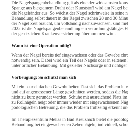
Die Nagelspangenbehandlung gilt als eine der wirksamsten kons
Spange aus biegsamem Draht oder Kunststoff wird am Nagel befes
die Nagelränder aus. So wächst der Nagel schrittweise in seine 
Behandlung selbst dauert in der Regel zwischen 20 und 30 Min
der Nagel Zeit braucht, um vollständig nachzuwachsen, sind mehr
2022 ist die Nagelspangenbehandlung ein verordnungsfähiges He
der gesetzlichen Krankenversicherung übernommen wird.
Wann ist eine Operation nötig?
Wenn der Nagel bereits tief eingewachsen oder das Gewebe chroni
notwendig sein. Dabei wird ein Teil des Nagels oder in seltenen
unter örtlicher Betäubung. Mit gezielter Nachsorge und richtiger 
Vorbeugung: So schützt man sich
Mit ein paar einfachen Gewohnheiten lässt sich das Problem in v
und auf angemessener Länge geschnitten werden, sodass die Nag
nicht zu kurz gerundet werden. Schuhe mit ausreichend Platz im
zu Rollnägeln neigt oder immer wieder mit eingewachsenen Nägel
podologischen Betreuung, die das Problem frühzeitig erkennt und 
Im Therapiezentrum Melias in Bad Kreuznach bietet die podolo
Behandlung bei eingewachsenen Zehennägeln, individuell, scho