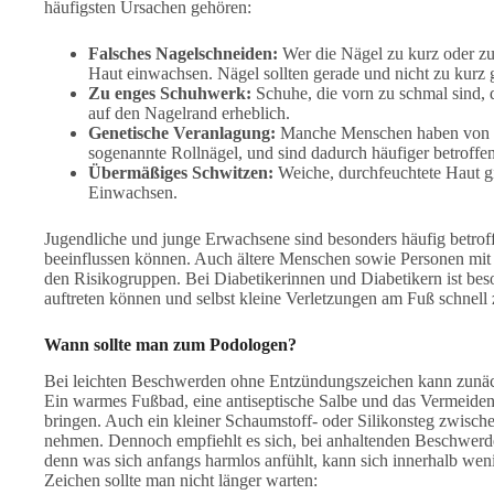
häufigsten Ursachen gehören:
Falsches Nagelschneiden:
Wer die Nägel zu kurz oder zu r
Haut einwachsen. Nägel sollten gerade und nicht zu kurz 
Zu enges Schuhwerk:
Schuhe, die vorn zu schmal sind
auf den Nagelrand erheblich.
Genetische Veranlagung:
Manche Menschen haben von Nat
sogenannte Rollnägel, und sind dadurch häufiger betroffen
Übermäßiges Schwitzen:
Weiche, durchfeuchtete Haut g
Einwachsen.
Jugendliche und junge Erwachsene sind besonders häufig betro
beeinflussen können. Auch ältere Menschen sowie Personen mit
den Risikogruppen. Bei Diabetikerinnen und Diabetikern ist be
auftreten können und selbst kleine Verletzungen am Fuß schnell
Wann sollte man zum Podologen?
Bei leichten Beschwerden ohne Entzündungszeichen kann zunäc
Ein warmes Fußbad, eine antiseptische Salbe und das Vermeide
bringen. Auch ein kleiner Schaumstoff- oder Silikonsteg zwisch
nehmen. Dennoch empfiehlt es sich, bei anhaltenden Beschwerde
denn was sich anfangs harmlos anfühlt, kann sich innerhalb weni
Zeichen sollte man nicht länger warten: