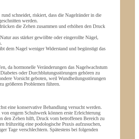
und schneidet, riskiert, dass die Nagelränder in die
geschnitten werden.
, drücken die Zehen zusammen und erhöhen den Druck
ur aus stärker gewölbte oder eingerollte Nägel,
.
ibt dem Nagel weniger Widerstand und begünstigt das
ffen, da hormonelle Veränderungen das Nagelwachstum
 Diabetes oder Durchblutungsstörungen gehören zu
sondere Vorsicht geboten, weil Wundheilungsstörungen
 zu größeren Problemen führen.
hst eine konservative Behandlung versucht werden.
n von engem Schuhwerk können erste Erleichterung
en den Zehen hilft, Druck vom betroffenen Bereich zu
n frühzeitig eine podologische Praxis aufzusuchen,
ger Tage verschlechtern. Spätestens bei folgenden