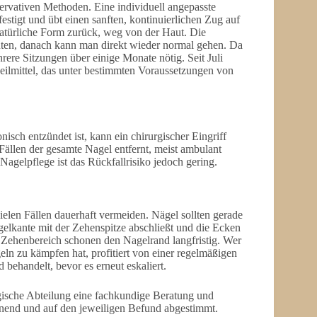
ervativen Methoden. Eine individuell angepasste
tigt und übt einen sanften, kontinuierlichen Zug auf
natürliche Form zurück, weg von der Haut. Die
uten, danach kann man direkt wieder normal gehen. Da
ere Sitzungen über einige Monate nötig. Seit Juli
ilmittel, das unter bestimmten Voraussetzungen von
sch entzündet ist, kann ein chirurgischer Eingriff
 Fällen der gesamte Nagel entfernt, meist ambulant
Nagelpflege ist das Rückfallrisiko jedoch gering.
ielen Fällen dauerhaft vermeiden. Nägel sollten gerade
elkante mit der Zehenspitze abschließt und die Ecken
 Zehenbereich schonen den Nagelrand langfristig. Wer
n zu kämpfen hat, profitiert von einer regelmäßigen
behandelt, bevor es erneut eskaliert.
gische Abteilung eine fachkundige Beratung und
nend und auf den jeweiligen Befund abgestimmt.