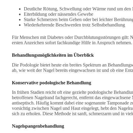
Deutliche Rötung, Schwellung oder Wärme rund um den 
Eiterbildung oder nässendes Gewebe
Starke Schmerzen beim Gehen oder bei leichter Berührun
Wiederkehrende Beschwerden trotz Selbstbehandlung
Für Menschen mit Diabetes oder Durchblutungsstörungen gilt: 
ersten Anzeichen sofort fachkundige Hilfe in Anspruch nehmen.
Behandlungsmöglichkeiten im Überblick
Die Podologie bietet heute ein breites Spektrum an Behandlungs
ab, wie weit der Nagel bereits eingewachsen ist und ob eine Ent
Konservative podologische Behandlung
In frühen Stadien reicht oft eine gezielte podologische Behandl
betroffenen Nagelrand fachgerecht, entfernt das eingewachsene 
antiseptisch. Häufig kommt dabei eine sogenannte Tamponade zu
vorsichtig zwischen Nagel und Haut eingelegt, hebt den Nagelr
sich zu erholen. Diese Methode ist sanft, schmerzarm und in vie
Nagelspangenbehandlung