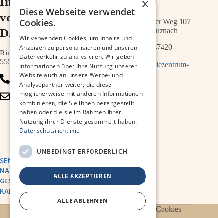
Im Ärztehaus
im ZIMT
×
Diese Webseite verwendet
vor der
Cookies.
Schwabenheimer Weg 107
Diakonie
55543 Bad Kreuznach
Wir verwenden Cookies, um Inhalte und
0671 – 21547420
Anzeigen zu personalisieren und unseren
Ringstr.64a
Datenverkehr zu analysieren. Wir geben
55543 Bad Kreuznach
info@therapiezentrum-
Informationen über Ihre Nutzung unserer
melias.de
Website auch an unsere Werbe- und
0671 – 79467700
Analysepartner weiter, die diese
möglicherweise mit anderen Informationen
info@therapiezentrum-
kombinieren, die Sie ihnen bereitgestellt
kh.de
haben oder die sie im Rahmen Ihrer
Nutzung ihrer Dienste gesammelt haben.
Datenschutzrichtlinie
UNBEDINGT ERFORDERLICH
SENDE UNS EINE
NACHRICHT
ALLE AKZEPTIEREN
GESUNDHEITSAKADEMIE
KARRIERE
ALLE ABLEHNEN
Datenschutzerklärung
Impressum
Cookies