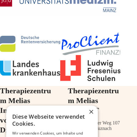
Therapiezentru
Therapiezentru
m Melias
m Melias
Im Ärztehaus
im ZIMT
×
Diese Webseite verwendet
vor der
Cookies.
Schwabenheimer Weg 107
Diakonie
55543 Bad Kreuznach
Wir verwenden Cookies, um Inhalte und