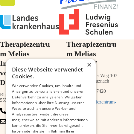
Therapiezentru
Therapiezentru
m Melias
m Melias
Im Ärztehaus
im ZIMT
×
Diese Webseite verwendet
vor der
Cookies.
Schwabenheimer Weg 107
Diakonie
55543 Bad Kreuznach
Wir verwenden Cookies, um Inhalte und
0671 – 21547420
Anzeigen zu personalisieren und unseren
Ringstr.64a
Datenverkehr zu analysieren. Wir geben
55543 Bad Kreuznach
info@therapiezentrum-
Informationen über Ihre Nutzung unserer
melias.de
Website auch an unsere Werbe- und
0671 – 79467700
Analysepartner weiter, die diese
möglicherweise mit anderen Informationen
info@therapiezentrum-
kombinieren, die Sie ihnen bereitgestellt
kh.de
haben oder die sie im Rahmen Ihrer