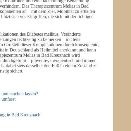
ige Kontrollen und eine fachkundige Behandlung
erhindern. Das Therapiezentrum Melias in Bad
kopatienten an – mit dem Ziel, Mobilität zu erhalten
tzt sich vor Eingriffen, die sich mit der richtigen
kationen des Diabetes mellitus. Veränderte
ungen rechtzeitig zu bemerken – mit teils
ein Großteil dieser Komplikationen durch konsequente,
st in Deutschland als Heilmittel anerkannt und kann
rapiezentrum Melias in Bad Kreuznach wird
 durchgeführt – präventiv, therapeutisch und immer
 ist dabei stets dasselbe: den Fuß in einem Zustand zu
stig sichert.
h untersuchen lassen?
 umfasst
gung in Bad Kreuznach