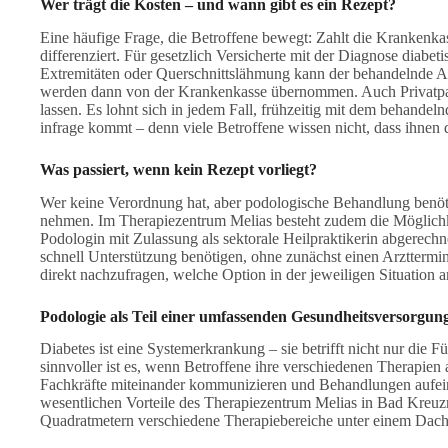
Wer trägt die Kosten – und wann gibt es ein Rezept?
Eine häufige Frage, die Betroffene bewegt: Zahlt die Krankenk
differenziert. Für gesetzlich Versicherte mit der Diagnose diab
Extremitäten oder Querschnittslähmung kann der behandelnde Arz
werden dann von der Krankenkasse übernommen. Auch Privatpat
lassen. Es lohnt sich in jedem Fall, frühzeitig mit dem behande
infrage kommt – denn viele Betroffene wissen nicht, dass ihnen 
Was passiert, wenn kein Rezept vorliegt?
Wer keine Verordnung hat, aber podologische Behandlung benötig
nehmen. Im Therapiezentrum Melias besteht zudem die Möglichk
Podologin mit Zulassung als sektorale Heilpraktikerin abgerechne
schnell Unterstützung benötigen, ohne zunächst einen Arzttermi
direkt nachzufragen, welche Option in der jeweiligen Situation am
Podologie
als Teil einer umfassenden Gesundheitsversorgu
Diabetes ist eine Systemerkrankung – sie betrifft nicht nur di
sinnvoller ist es, wenn Betroffene ihre verschiedenen Therapie
Fachkräfte miteinander kommunizieren und Behandlungen aufein
wesentlichen Vorteile des Therapiezentrum Melias in Bad Kreuz
Quadratmetern verschiedene Therapiebereiche unter einem Dach 