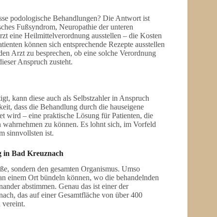
asse podologische Behandlungen? Die Antwort ist
etisches Fußsyndrom, Neuropathie der unteren
t eine Heilmittelverordnung ausstellen – die Kosten
ienten können sich entsprechende Rezepte ausstellen
lnden Arzt zu besprechen, ob eine solche Verordnung
dieser Anspruch zusteht.
t, kann diese auch als Selbstzahler in Anspruch
eit, dass die Behandlung durch die hauseigene
t wird – eine praktische Lösung für Patienten, die
n wahrnehmen zu können. Es lohnt sich, im Vorfeld
 sinnvollsten ist.
ng in Bad Kreuznach
e Füße, sondern den gesamten Organismus. Umso
n an einem Ort bündeln können, wo die behandelnden
ander abstimmen. Genau das ist einer der
nach, das auf einer Gesamtfläche von über 400
vereint.