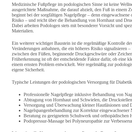
Medizinische Fußpflege im podologischen Sinne ist keine Wellnes
ausgerichtete Maßnahme, die darauf abzielt, den Fuß in einem Z
beginnt bei der sorgfältigen Nagelpflege – denn eingewachsene o
Risiko – und reicht über die Behandlung von Hornhaut und Druc
Dabei arbeiten Podologen stets mit besonderer Vorsicht und spez
Materialien.
Ein weiterer wichtiger Baustein ist die regelmäßige Kontrolle 
Veränderungen anbahnen, die ein höheres Risiko signalisieren –
zwischen den Füßen, beginnende Druckgeschwüre oder Zeichen 
Früherkennung ist oft der entscheidende Faktor dafür, ob eine kle
einem ernsten Problem entwickelt. Wer regelmäßig zur podologisch
eigene Sicherheit.
Typische Leistungen der podologischen Versorgung für Diabetik
Professionelle Nagelpflege inklusive Behandlung von Nag
Abtragung von Hornhaut und Schwielen, die Druckstelle
Versorgung und Überwachung kleiner Hautläsionen und
Nagelspangenbehandlung zur Korrektur eingewachsener N
Beratung zu geeignetem Schuhwerk und orthopädischen Hi
Podopressur-Massage bei Polyneuropathie zur Verbesse