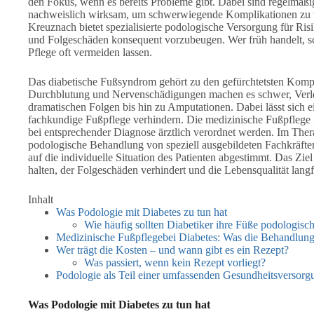
den Fokus, wenn es bereits Probleme gibt. Dabei sind regelmäß
nachweislich wirksam, um schwerwiegende Komplikationen zu v
Kreuznach bietet spezialisierte podologische Versorgung für Risi
und Folgeschäden konsequent vorzubeugen. Wer früh handelt, schü
Pflege oft vermeiden lassen.
Das diabetische Fußsyndrom gehört zu den gefürchtetsten Kompli
Durchblutung und Nervenschädigungen machen es schwer, Verletz
dramatischen Folgen bis hin zu Amputationen. Dabei lässt sich 
fachkundige Fußpflege verhindern. Die medizinische Fußpflege i
bei entsprechender Diagnose ärztlich verordnet werden. Im The
podologische Behandlung von speziell ausgebildeten Fachkräften
auf die individuelle Situation des Patienten abgestimmt. Das Ziel
halten, der Folgeschäden verhindert und die Lebensqualität langfri
Inhalt
Was Podologie mit Diabetes zu tun hat
Wie häufig sollten Diabetiker ihre Füße podologisc
Medizinische Fußpflegebei Diabetes: Was die Behandlung
Wer trägt die Kosten – und wann gibt es ein Rezept?
Was passiert, wenn kein Rezept vorliegt?
Podologie als Teil einer umfassenden Gesundheitsversor
Was Podologie mit Diabetes zu tun hat