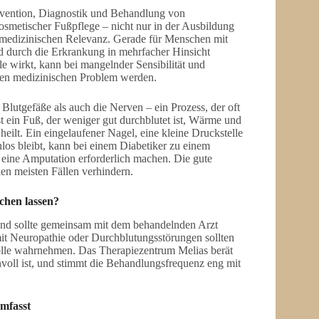
Prävention, Diagnostik und Behandlung von
osmetischer Fußpflege – nicht nur in der Ausbildung
 medizinischen Relevanz. Gerade für Menschen mit
nd durch die Erkrankung in mehrfacher Hinsicht
le wirkt, kann bei mangelnder Sensibilität und
ften medizinischen Problem werden.
Blutgefäße als auch die Nerven – ein Prozess, der oft
st ein Fuß, der weniger gut durchblutet ist, Wärme und
ilt. Ein eingelaufener Nagel, eine kleine Druckstelle
los bleibt, kann bei einem Diabetiker zu einem
eine Amputation erforderlich machen. Die gute
 den meisten Fällen verhindern.
uchen lassen?
l und sollte gemeinsam mit dem behandelnden Arzt
 mit Neuropathie oder Durchblutungsstörungen sollten
olle wahrnehmen. Das Therapiezentrum Melias berät
nnvoll ist, und stimmt die Behandlungsfrequenz eng mit
mfasst