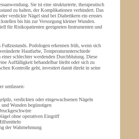
sanwendung. Sie ist eine strukturierte, therapeutisch
ustand zu halten, der Komplikationen verhindert. Das
der verdickte Nägel sind bei Diabetikern ein ernstes
kstellen bis hin zur Versorgung kleiner Wunden.
iell für Risikopatienten geeigneten Instrumenten und
des Fußzustands. Podologen erkennen früh, wenn sich
 veränderte Hautfarbe, Temperaturunterschiede
einer schlechter werdenden Durchblutung. Diese
ine Auffälligkeit behandelbar bleibt oder sich zu
en Kontrolle geht, investiert damit direkt in seine
er umfassen:
elpilz, verdickten oder eingewachsenen Nägeln
n und Wunden begünstigen
 Druckgeschwüre
ägel ohne operativen Eingriff
lfsmitteln
rung der Wahrnehmung