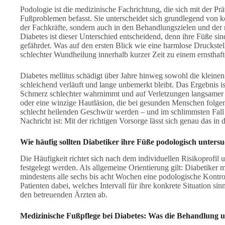
Podologie ist die medizinische Fachrichtung, die sich mit der 
Fußproblemen befasst. Sie unterscheidet sich grundlegend von k
der Fachkräfte, sondern auch in den Behandlungszielen und der
Diabetes ist dieser Unterschied entscheidend, denn ihre Füße si
gefährdet. Was auf den ersten Blick wie eine harmlose Druckstel
schlechter Wundheilung innerhalb kurzer Zeit zu einem ernstha
Diabetes mellitus schädigt über Jahre hinweg sowohl die kleinen 
schleichend verläuft und lange unbemerkt bleibt. Das Ergebnis i
Schmerz schlechter wahrnimmt und auf Verletzungen langsamer he
oder eine winzige Hautläsion, die bei gesunden Menschen folgen
schlecht heilenden Geschwür werden – und im schlimmsten Fall 
Nachricht ist: Mit der richtigen Vorsorge lässt sich genau das in
Wie häufig sollten Diabetiker ihre Füße podologisch unters
Die Häufigkeit richtet sich nach dem individuellen Risikoprofi
festgelegt werden. Als allgemeine Orientierung gilt: Diabetiker
mindestens alle sechs bis acht Wochen eine podologische Kontr
Patienten dabei, welches Intervall für ihre konkrete Situation si
den betreuenden Ärzten ab.
Medizinische Fußpflege
bei Diabetes: Was die Behandlung u