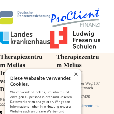
Therapiezentru
Therapiezentru
m Melias
m Melias
Im Ärztehaus
im ZIMT
×
Diese Webseite verwendet
vor der
Cookies.
Schwabenheimer Weg 107
Diakonie
55543 Bad Kreuznach
Wir verwenden Cookies, um Inhalte und
0671 – 21547420
Anzeigen zu personalisieren und unseren
Ringstr.64a
Datenverkehr zu analysieren. Wir geben
55543 Bad Kreuznach
info@therapiezentrum-
Informationen über Ihre Nutzung unserer
melias.de
Website auch an unsere Werbe- und
0671 – 79467700