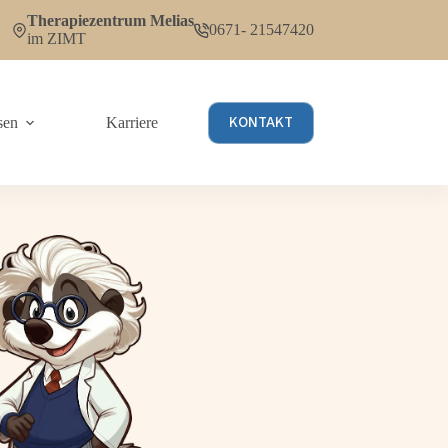
Therapiezentrum Melias
0671- 21547420
im ZIMT
KONTAKT
sen
Karriere