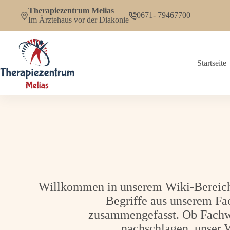
Zum
Therapiezentrum Melias
Inhalt
0671- 79467700
Im Ärztehaus vor der Diakonie
springen
Startseite
Willkommen in unserem Wiki-Bereich!
Begriffe aus unserem Fa
zusammengefasst. Ob Fachwis
nachschlagen, unser W