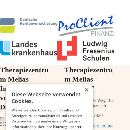
Therapiezentru
Therapiezentru
m Melias
m Melias
Im Ärztehaus
im ZIMT
×
Diese Webseite verwendet
vor der
Cookies.
Schwabenheimer Weg 107
Diakonie
55543 Bad Kreuznach
Wir verwenden Cookies, um Inhalte und
0671 – 21547420
Anzeigen zu personalisieren und unseren
Ringstr.64a
Datenverkehr zu analysieren. Wir geben
55543 Bad Kreuznach
info@therapiezentrum-
Informationen über Ihre Nutzung unserer