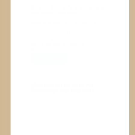
mühelos gelingen. Das Malen klappt
nicht richtig, die Schuhe binden will
nicht funktionieren, oder die
Konzentration lässt schnell nach. Die…
WEITERLESEN
KINDER
FÖRDERN
MIT
SYSTEM:
ERGOTHERAPIE
HILFT
SPIELERISCH
IM
ALLTAG