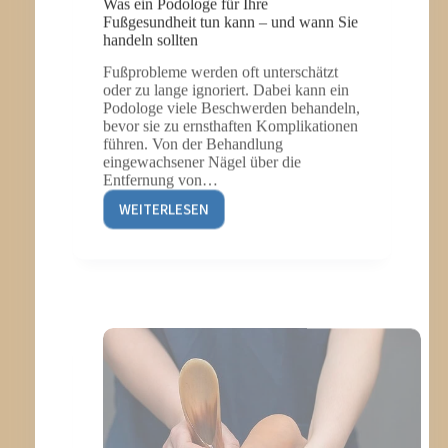
Fußgesundheit tun kann – und wann Sie
handeln sollten
Fußprobleme werden oft unterschätzt
oder zu lange ignoriert. Dabei kann ein
Podologe viele Beschwerden behandeln,
bevor sie zu ernsthaften Komplikationen
führen. Von der Behandlung
eingewachsener Nägel über die
Entfernung von…
WEITERLESEN
WAS
EIN
PODOLOGE
FÜR
IHRE
FUSSGESUNDHEIT T
UN K
ANN –
U
ND W
ANN S
IE H