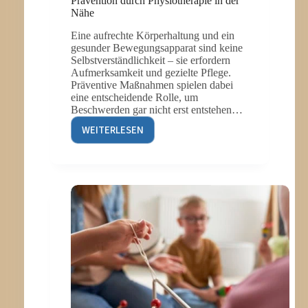
Prävention durch Physiotherapie in der
Nähe
Eine aufrechte Körperhaltung und ein
gesunder Bewegungsapparat sind keine
Selbstverständlichkeit – sie erfordern
Aufmerksamkeit und gezielte Pflege.
Präventive Maßnahmen spielen dabei
eine entscheidende Rolle, um
Beschwerden gar nicht erst entstehen…
WEITERLESEN
GESUNDE
HALTUNG,
GESUNDER
KÖRPER:
PRÄVENTION
DURCH
PHYSIOTHERAPIE
IN
DER
NÄHE