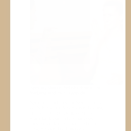
Sprache, Stimme, Selbstvertrauen: Die
Wirkung moderner Logopädie
Sprache ist mehr als nur Worte – sie ist
der Schlüssel zu Beziehungen, Bildung
und beruflichem Erfolg. Wenn die
Kommunikation nicht reibungslos
funktioniert, kann das weitreichende
Folgen haben. Die Logopädie…
WEITERLESEN
SPRACHE,
STIMME,