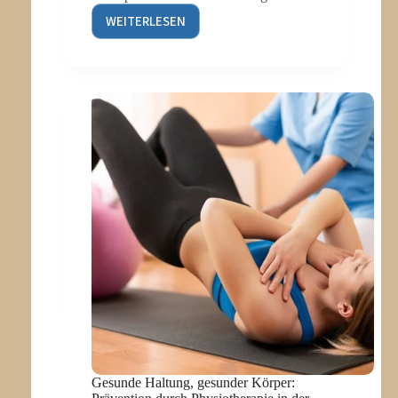
WEITERLESEN
7
ANZEICHEN,
DASS
SIE
EINEN
PODOLOGEN
IN
DER
NÄHE
AUFSUCHEN
SOLLTEN
Gesunde Haltung, gesunder Körper: