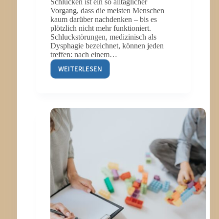
Schlucken ist ein so alltäglicher
Vorgang, dass die meisten Menschen
kaum darüber nachdenken – bis es
plötzlich nicht mehr funktioniert.
Schluckstörungen, medizinisch als
Dysphagie bezeichnet, können jeden
treffen: nach einem…
WEITERLESEN
SCHLUCKSTÖRUNGEN
ERKENNEN
UND
BEHANDELN:
WAS
DIE
LOGOPÄDIE
FÜR
BETROFFENE
LEISTEN
KANN