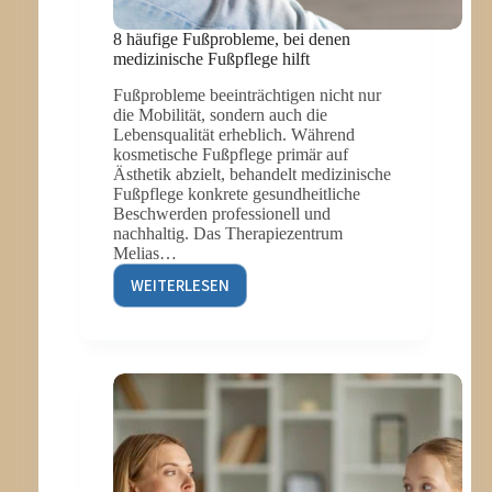
8 häufige Fußprobleme, bei denen
medizinische Fußpflege hilft
Fußprobleme beeinträchtigen nicht nur
die Mobilität, sondern auch die
Lebensqualität erheblich. Während
kosmetische Fußpflege primär auf
Ästhetik abzielt, behandelt medizinische
Fußpflege konkrete gesundheitliche
Beschwerden professionell und
nachhaltig. Das Therapiezentrum
Melias…
WEITERLESEN
8
HÄUFIGE
FUSSPROBLEME, B
EI D
ENEN M
EDIZINISCHE F
USSPFLEGE HI
LFT