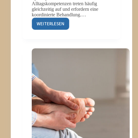
Alltagskompetenzen treten häufig
gleichzeitig auf und erfordern eine
koordinierte Behandlung.…
WEITERLESEN
GANZHEITLICHE
THERAPIE
IM
ALTER:
WIE
PHYSIOTHERAPIE,
LOGOPÄDIE
UND
ERGOTHERAPIE
GEMEINSAM
LEBENSQUALITÄT
SCHAFFEN