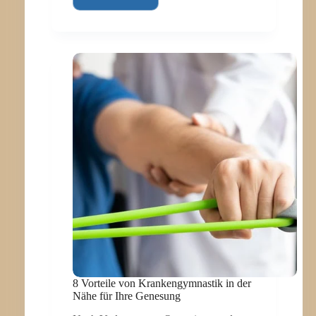
WENN
SPRECHEN
ZUR
HERAUSFORDERUNG
WIRD:
LOGOPÄDIE
NACH
COVID
UND
LONG
COVID
8 Vorteile von Krankengymnastik in der
Nähe für Ihre Genesung