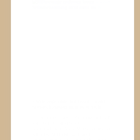
EINSCHRÄNKUNG
Hühnerauge entfernen lassen – wann
Selbstbehandlung nicht mehr reicht
Ein schmerzhaftes Hühnerauge am Fuß
kann den Alltag erheblich
beeinträchtigen. Viele Menschen greifen
zunächst zu Hausmitteln oder
Drogerieprodukten, doch nicht immer ist
das der richtige Weg. Manchmal kann
unsachgemäße Behandlung…
WEITERLESEN
HÜHNERAUGE
ENTFERNEN