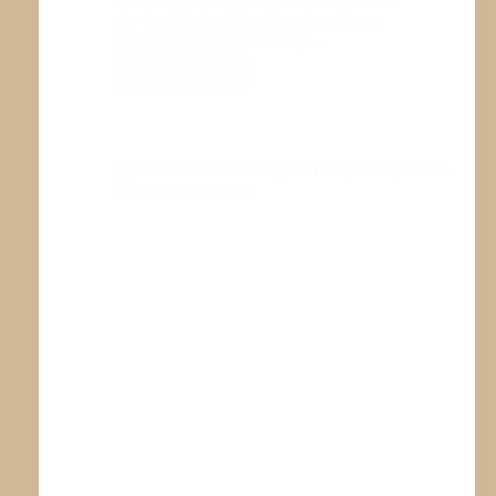
LASSEN
–
WANN
SELBSTBEHANDLUNG
NICHT
MEHR
REICHT
Kinder fördern mit System: Ergotherapie
hilft spielerisch im Alltag
Manche Kinder tun sich schwer mit
alltäglichen Dingen, die anderen