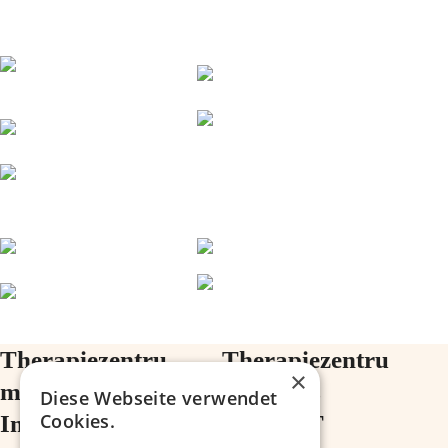
Therapiezentru
Therapiezentru
×
m Melias
m Melias
Diese Webseite verwendet
Cookies.
Im Ärztehaus
im ZIMT