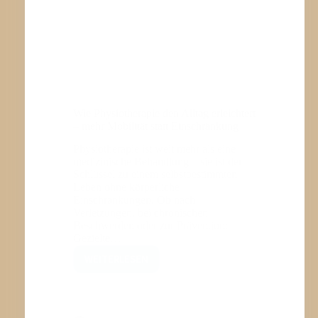
Wie Physiotherapie den Alltag erleichtert
– mehr Mobilität statt Einschränkung
Physiotherapie ist weit mehr als eine
medizinische Behandlung – sie ist der
Schlüssel zu einem selbstbestimmten
Leben ohne körperliche
Einschränkungen. Ob nach
Verletzungen, bei chronischen
Beschwerden oder zur Prävention:
Gezielte…
WEITERLESEN
WIE
PHYSIOTHERAPIE
DEN
ALLTAG
ERLEICHTERT
–
MEHR
MOBILITÄT
STATT