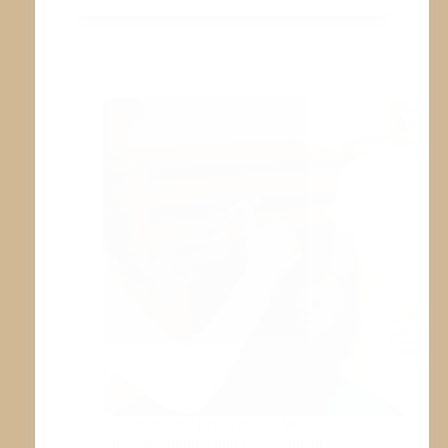
UXUS I
ST –
S
ONDERN G
EZIELTE G
ESUNDHEITSVORSORGE
Logopädie für Erwachsene: Wenn
Sprache, Stimme und Lebensqualität
zusammengehören
Die Fähigkeit zu sprechen, zu
kommunizieren und sich auszudrücken
ist grundlegend für unsere
Lebensqualität. Doch nach einem