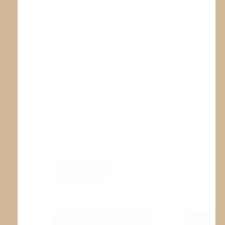
Vom Schmerz zur Stärke: Wie gezielte
Physiotherapie neue Wege eröffnet
Schmerzen im Rücken, in den Gelenken
oder nach einer Verletzung können den
Alltag zur Herausforderung machen.
Viele Menschen leben jahrelang mit
Beschwerden, ohne zu wissen, dass es
wirksame Behandlungsmöglichkeiten
gibt.…
WEITERLESEN
VOM
SCHMERZ
ZUR
STÄRKE:
WIE
GEZIELTE
PHYSIOTHERAPIE
NEUE
WEGE
ERÖFFNET