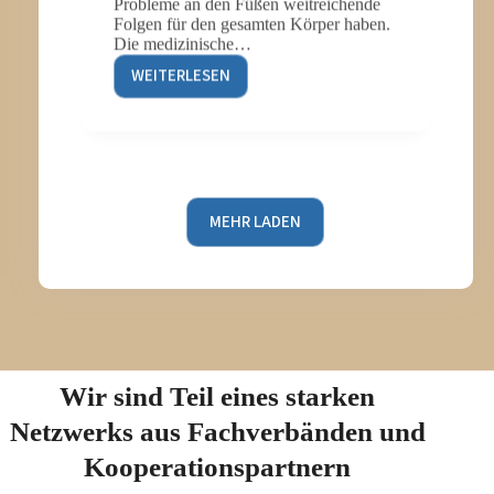
Probleme an den Füßen weitreichende
Folgen für den gesamten Körper haben.
Die medizinische…
WEITERLESEN
WENN
FÜSSE S
PRECHEN K
ÖNNTEN: P
ODOLOGIE A
LS G
MEHR LADEN
ANZHEITLICHE G
ESUNDHEITSMASSNAHME
Wir sind Teil eines starken
Netzwerks aus Fachverbänden und
Kooperationspartnern