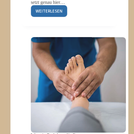
setzt genau hier…
WEITERLESEN
ERGOTHERAPIE
FÜR
KINDER:
FRÜH
FÖRDERN
–
SELBSTSTÄNDIG
LEBEN
Was ein Podologe für Ihre