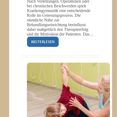
Nach Verletzungen, Operationen oder
bei chronischen Beschwerden spielt
Krankengymnastik eine entscheidende
Rolle im Genesungsprozess. Die
räumliche Nähe zur
Behandlungseinrichtung beeinflusst
dabei maßgeblich den Therapieerfolg
und die Motivation der Patienten. Das…
WEITERLESEN
8
VORTEILE
VON
KRANKENGYMNASTIK
IN
DER
NÄHE
FÜR
IHRE
GENESUNG