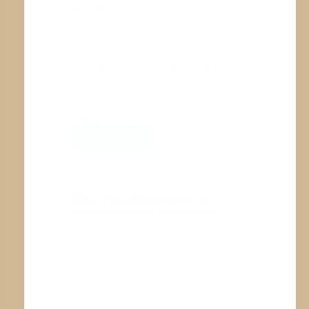
Schlaganfall, bei Stimmstörungen oder
Schluckbeschwerden kann genau diese
Selbstverständlichkeit verloren gehen.
Logopädie für…
WEITERLESEN
LOGOPÄDIE
FÜR
ERWACHSENE:
WENN
SPRACHE,
STIMME
UND
LEBENSQUALITÄT
ZUSAMMENGEHÖREN