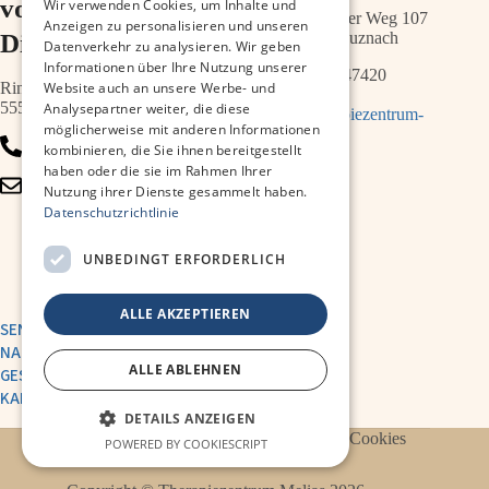
vor der
Wir verwenden Cookies, um Inhalte und
Schwabenheimer Weg 107
Anzeigen zu personalisieren und unseren
Diakonie
55543 Bad Kreuznach
Datenverkehr zu analysieren. Wir geben
Informationen über Ihre Nutzung unserer
0671 – 21547420
Ringstr.64a
Website auch an unsere Werbe- und
55543 Bad Kreuznach
Analysepartner weiter, die diese
info@therapiezentrum-
möglicherweise mit anderen Informationen
melias.de
0671 – 79467700
kombinieren, die Sie ihnen bereitgestellt
haben oder die sie im Rahmen Ihrer
info@therapiezentrum-
Nutzung ihrer Dienste gesammelt haben.
kh.de
Datenschutzrichtlinie
UNBEDINGT ERFORDERLICH
ALLE AKZEPTIEREN
SENDE UNS EINE
NACHRICHT
ALLE ABLEHNEN
GESUNDHEITSAKADEMIE
KARRIERE
DETAILS ANZEIGEN
Datenschutzerklärung
Impressum
Cookies
POWERED BY COOKIESCRIPT