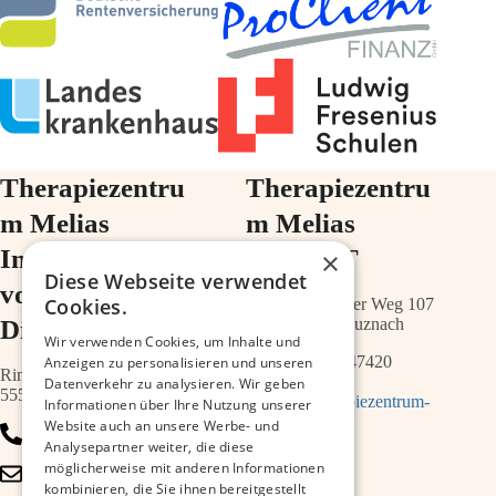
Therapiezentru
Therapiezentru
m Melias
m Melias
Im Ärztehaus
im ZIMT
×
Diese Webseite verwendet
vor der
Cookies.
Schwabenheimer Weg 107
Diakonie
55543 Bad Kreuznach
Wir verwenden Cookies, um Inhalte und
0671 – 21547420
Anzeigen zu personalisieren und unseren
Ringstr.64a
Datenverkehr zu analysieren. Wir geben
55543 Bad Kreuznach
info@therapiezentrum-
Informationen über Ihre Nutzung unserer
melias.de
Website auch an unsere Werbe- und
0671 – 79467700
Analysepartner weiter, die diese
möglicherweise mit anderen Informationen
info@therapiezentrum-
kombinieren, die Sie ihnen bereitgestellt
kh.de