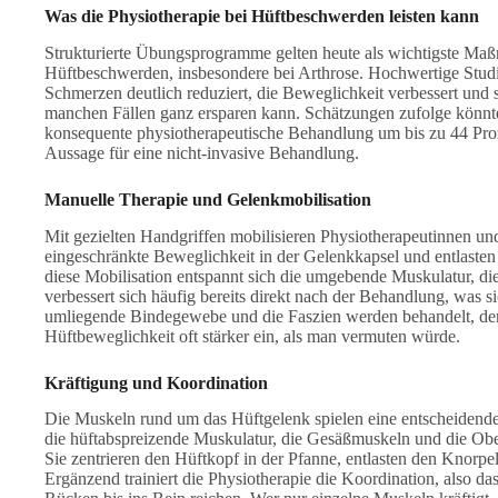
Was die Physiotherapie bei Hüftbeschwerden leisten kann
Strukturierte Übungsprogramme gelten heute als wichtigste Ma
Hüftbeschwerden, insbesondere bei Arthrose. Hochwertige Studi
Schmerzen deutlich reduziert, die Beweglichkeit verbessert und 
manchen Fällen ganz ersparen kann. Schätzungen zufolge könnte
konsequente physiotherapeutische Behandlung um bis zu 44 Proz
Aussage für eine nicht-invasive Behandlung.
Manuelle Therapie und Gelenkmobilisation
Mit gezielten Handgriffen mobilisieren Physiotherapeutinnen un
eingeschränkte Beweglichkeit in der Gelenkkapsel und entlasten
diese Mobilisation entspannt sich die umgebende Muskulatur, di
verbessert sich häufig bereits direkt nach der Behandlung, was s
umliegende Bindegewebe und die Faszien werden behandelt, de
Hüftbeweglichkeit oft stärker ein, als man vermuten würde.
Kräftigung und Koordination
Die Muskeln rund um das Hüftgelenk spielen eine entscheidende R
die hüftabspreizende Muskulatur, die Gesäßmuskeln und die Obe
Sie zentrieren den Hüftkopf in der Pfanne, entlasten den Knorpel
Ergänzend trainiert die Physiotherapie die Koordination, also 