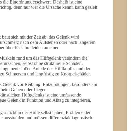
s die Einordnung erschwert. Deshalb ist eine
ichtig, denn nur wer die Ursache kennt, kann gezielt
baut sich mit der Zeit ab, das Gelenk wird
laufschmerz nach dem Aufstehen oder nach längerem
ner über 65 Jahre leiden an einer
Muskeln rund um das Hüftgelenk verändern die
rursachen, selbst ohne strukturelle Schäden.
ingement stoßen Anteile des Hüftkopfes und der
zu Schmerzen und langfristig zu Knorpelschäden
as Gelenk vor Reibung. Entzündungen, besonders am
en beim Gehen oder Liegen.
ünstlichen Hüftgelenks ist eine umfassende
neue Gelenk in Funktion und Alltag zu integrieren.
ar nicht in der Hüfte selbst haben. Probleme der
e ausstrahlen und müssen differenzialdiagnostisch