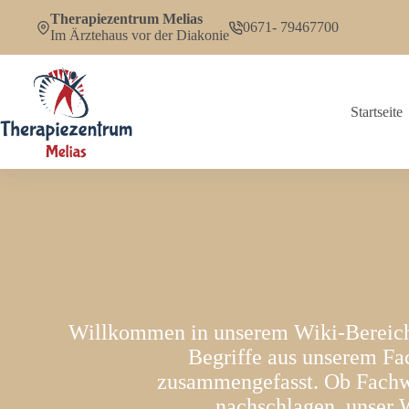
Zum
Therapiezentrum Melias
Inhalt
0671- 79467700
Im Ärztehaus vor der Diakonie
springen
Startseite
Willkommen in unserem Wiki-Bereich!
Begriffe aus unserem Fa
zusammengefasst. Ob Fachwis
nachschlagen, unser W