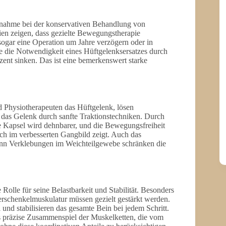
ßnahme bei der konservativen Behandlung von
en zeigen, dass gezielte Bewegungstherapie
sogar eine Operation um Jahre verzögern oder in
 die Notwendigkeit eines Hüftgelenksersatzes durch
ent sinken. Das ist eine bemerkenswert starke
d Physiotherapeuten das Hüftgelenk, lösen
 das Gelenk durch sanfte Traktionstechniken. Durch
e Kapsel wird dehnbarer, und die Bewegungsfreiheit
ich im verbesserten Gangbild zeigt. Auch das
nn Verklebungen im Weichteilgewebe schränken die
olle für seine Belastbarkeit und Stabilität. Besonders
rschenkelmuskulatur müssen gezielt gestärkt werden.
 und stabilisieren das gesamte Bein bei jedem Schritt.
das präzise Zusammenspiel der Muskelketten, die vom