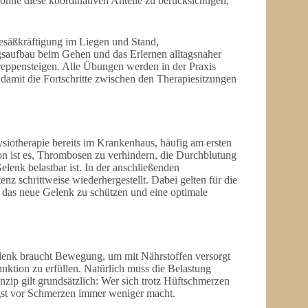
 ohne diese koordinativen Anteile zu berücksichtigen,
Gesäßkräftigung im Liegen und Stand,
gsaufbau beim Gehen und das Erlernen alltagsnaher
eppensteigen. Alle Übungen werden in der Praxis
damit die Fortschritte zwischen den Therapiesitzungen
siotherapie bereits im Krankenhaus, häufig am ersten
ion ist es, Thrombosen zu verhindern, die Durchblutung
lenk belastbar ist. In der anschließenden
z schrittweise wiederhergestellt. Dabei gelten für die
as neue Gelenk zu schützen und eine optimale
lenk braucht Bewegung, um mit Nährstoffen versorgt
nktion zu erfüllen. Natürlich muss die Belastung
inzip gilt grundsätzlich: Wer sich trotz Hüftschmerzen
ngst vor Schmerzen immer weniger macht.