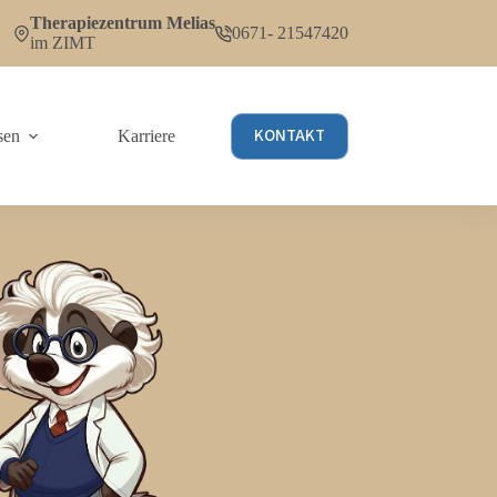
Therapiezentrum Melias
0671- 21547420
im ZIMT
KONTAKT
sen
Karriere