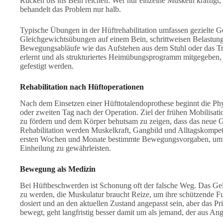
Rücken bis ins Bein reichen. Wer nur einzelne Muskeln kräftigt,
behandelt das Problem nur halb.
Typische Übungen in der Hüftrehabilitation umfassen gezielte 
Gleichgewichtsübungen auf einem Bein, schrittweisen Belastun
Bewegungsabläufe wie das Aufstehen aus dem Stuhl oder das Tr
erlernt und als strukturiertes Heimübungsprogramm mitgegeben, 
gefestigt werden.
Rehabilitation nach Hüftoperationen
Nach dem Einsetzen einer Hüfttotalendoprothese beginnt die Phy
oder zweiten Tag nach der Operation. Ziel der frühen Mobilisat
zu fördern und dem Körper behutsam zu zeigen, dass das neue Ge
Rehabilitation werden Muskelkraft, Gangbild und Alltagskompeten
ersten Wochen und Monate bestimmte Bewegungsvorgaben, um d
Einheilung zu gewährleisten.
Bewegung als Medizin
Bei Hüftbeschwerden ist Schonung oft der falsche Weg. Das Ge
zu werden, die Muskulatur braucht Reize, um ihre schützende Fu
dosiert und an den aktuellen Zustand angepasst sein, aber das Pr
bewegt, geht langfristig besser damit um als jemand, der aus A