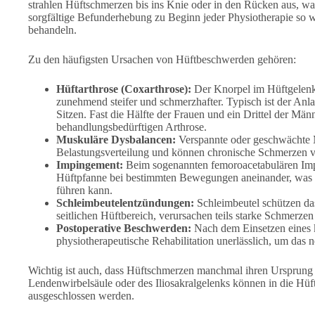
strahlen Hüftschmerzen bis ins Knie oder in den Rücken aus, wa
sorgfältige Befunderhebung zu Beginn jeder Physiotherapie so w
behandeln.
Zu den häufigsten Ursachen von Hüftbeschwerden gehören:
Hüftarthrose (Coxarthrose):
Der Knorpel im Hüftgelenk 
zunehmend steifer und schmerzhafter. Typisch ist der An
Sitzen. Fast die Hälfte der Frauen und ein Drittel der Män
behandlungsbedürftigen Arthrose.
Muskuläre Dysbalancen:
Verspannte oder geschwächte 
Belastungsverteilung und können chronische Schmerzen ve
Impingement:
Beim sogenannten femoroacetabulären Imp
Hüftpfanne bei bestimmten Bewegungen aneinander, was 
führen kann.
Schleimbeutelentzündungen:
Schleimbeutel schützen d
seitlichen Hüftbereich, verursachen teils starke Schmerz
Postoperative Beschwerden:
Nach dem Einsetzen eines k
physiotherapeutische Rehabilitation unerlässlich, um das 
Wichtig ist auch, dass Hüftschmerzen manchmal ihren Ursprung g
Lendenwirbelsäule oder des Iliosakralgelenks können in die Hüft
ausgeschlossen werden.