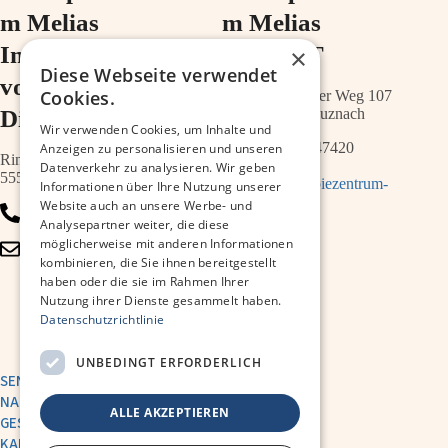
m Melias
m Melias
Im Ärztehaus
im ZIMT
×
Diese Webseite verwendet
vor der
Cookies.
Schwabenheimer Weg 107
Diakonie
55543 Bad Kreuznach
Wir verwenden Cookies, um Inhalte und
0671 – 21547420
Anzeigen zu personalisieren und unseren
Ringstr.64a
Datenverkehr zu analysieren. Wir geben
55543 Bad Kreuznach
info@therapiezentrum-
Informationen über Ihre Nutzung unserer
melias.de
Website auch an unsere Werbe- und
0671 – 79467700
Analysepartner weiter, die diese
möglicherweise mit anderen Informationen
info@therapiezentrum-
kombinieren, die Sie ihnen bereitgestellt
kh.de
haben oder die sie im Rahmen Ihrer
Nutzung ihrer Dienste gesammelt haben.
Datenschutzrichtlinie
UNBEDINGT ERFORDERLICH
SENDE UNS EINE
NACHRICHT
ALLE AKZEPTIEREN
GESUNDHEITSAKADEMIE
KARRIERE