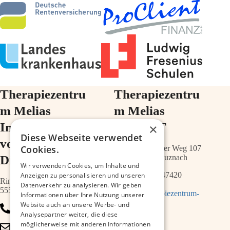
Therapiezentru
Therapiezentru
m Melias
m Melias
Im Ärztehaus
im ZIMT
×
Diese Webseite verwendet
vor der
Cookies.
Schwabenheimer Weg 107
Diakonie
55543 Bad Kreuznach
Wir verwenden Cookies, um Inhalte und
0671 – 21547420
Anzeigen zu personalisieren und unseren
Ringstr.64a
Datenverkehr zu analysieren. Wir geben
55543 Bad Kreuznach
info@therapiezentrum-
Informationen über Ihre Nutzung unserer
melias.de
Website auch an unsere Werbe- und
0671 – 79467700
Analysepartner weiter, die diese
möglicherweise mit anderen Informationen
info@therapiezentrum-