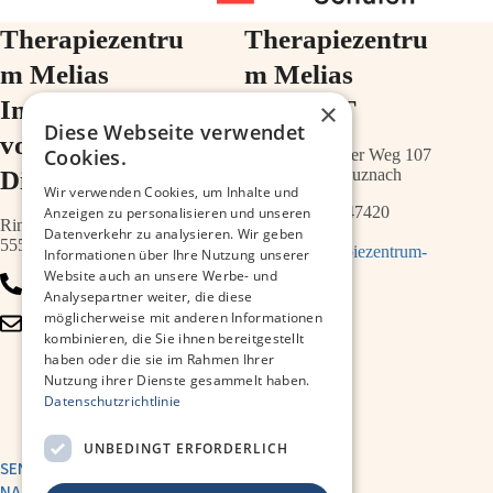
Therapiezentru
Therapiezentru
m Melias
m Melias
Im Ärztehaus
im ZIMT
×
Diese Webseite verwendet
vor der
Cookies.
Schwabenheimer Weg 107
Diakonie
55543 Bad Kreuznach
Wir verwenden Cookies, um Inhalte und
0671 – 21547420
Anzeigen zu personalisieren und unseren
Ringstr.64a
Datenverkehr zu analysieren. Wir geben
55543 Bad Kreuznach
info@therapiezentrum-
Informationen über Ihre Nutzung unserer
melias.de
Website auch an unsere Werbe- und
0671 – 79467700
Analysepartner weiter, die diese
möglicherweise mit anderen Informationen
info@therapiezentrum-
kombinieren, die Sie ihnen bereitgestellt
kh.de
haben oder die sie im Rahmen Ihrer
Nutzung ihrer Dienste gesammelt haben.
Datenschutzrichtlinie
UNBEDINGT ERFORDERLICH
SENDE UNS EINE
NACHRICHT