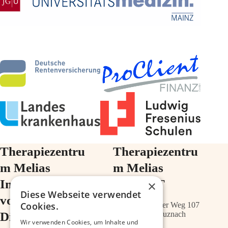
Therapiezentru
Therapiezentru
m Melias
m Melias
Im Ärztehaus
im ZIMT
×
Diese Webseite verwendet
vor der
Cookies.
Schwabenheimer Weg 107
Diakonie
55543 Bad Kreuznach
Wir verwenden Cookies, um Inhalte und