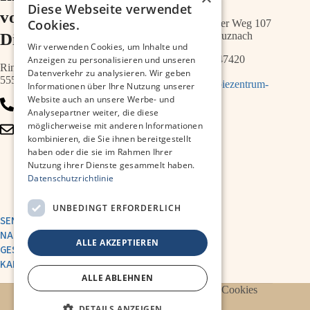
Diese Webseite verwendet
vor der
Cookies.
Schwabenheimer Weg 107
Diakonie
55543 Bad Kreuznach
Wir verwenden Cookies, um Inhalte und
0671 – 21547420
Anzeigen zu personalisieren und unseren
Ringstr.64a
Datenverkehr zu analysieren. Wir geben
55543 Bad Kreuznach
info@therapiezentrum-
Informationen über Ihre Nutzung unserer
melias.de
Website auch an unsere Werbe- und
0671 – 79467700
Analysepartner weiter, die diese
möglicherweise mit anderen Informationen
info@therapiezentrum-
kombinieren, die Sie ihnen bereitgestellt
kh.de
haben oder die sie im Rahmen Ihrer
Nutzung ihrer Dienste gesammelt haben.
Datenschutzrichtlinie
UNBEDINGT ERFORDERLICH
SENDE UNS EINE
NACHRICHT
ALLE AKZEPTIEREN
GESUNDHEITSAKADEMIE
KARRIERE
ALLE ABLEHNEN
Datenschutzerklärung
Impressum
Cookies
DETAILS ANZEIGEN