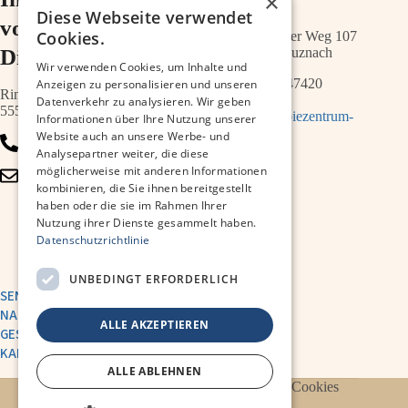
×
Diese Webseite verwendet
vor der
Cookies.
Schwabenheimer Weg 107
Diakonie
55543 Bad Kreuznach
Wir verwenden Cookies, um Inhalte und
0671 – 21547420
Anzeigen zu personalisieren und unseren
Ringstr.64a
Datenverkehr zu analysieren. Wir geben
55543 Bad Kreuznach
info@therapiezentrum-
Informationen über Ihre Nutzung unserer
melias.de
Website auch an unsere Werbe- und
0671 – 79467700
Analysepartner weiter, die diese
möglicherweise mit anderen Informationen
info@therapiezentrum-
kombinieren, die Sie ihnen bereitgestellt
kh.de
haben oder die sie im Rahmen Ihrer
Nutzung ihrer Dienste gesammelt haben.
Datenschutzrichtlinie
UNBEDINGT ERFORDERLICH
SENDE UNS EINE
NACHRICHT
ALLE AKZEPTIEREN
GESUNDHEITSAKADEMIE
KARRIERE
ALLE ABLEHNEN
Datenschutzerklärung
Impressum
Cookies