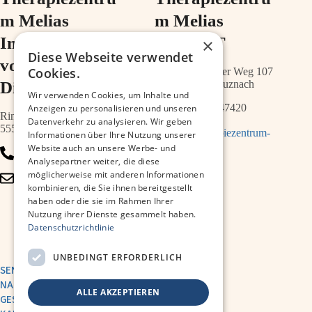
m Melias
m Melias
Im Ärztehaus
im ZIMT
×
Diese Webseite verwendet
vor der
Cookies.
Schwabenheimer Weg 107
Diakonie
55543 Bad Kreuznach
Wir verwenden Cookies, um Inhalte und
0671 – 21547420
Anzeigen zu personalisieren und unseren
Ringstr.64a
Datenverkehr zu analysieren. Wir geben
55543 Bad Kreuznach
info@therapiezentrum-
Informationen über Ihre Nutzung unserer
melias.de
Website auch an unsere Werbe- und
0671 – 79467700
Analysepartner weiter, die diese
möglicherweise mit anderen Informationen
info@therapiezentrum-
kombinieren, die Sie ihnen bereitgestellt
kh.de
haben oder die sie im Rahmen Ihrer
Nutzung ihrer Dienste gesammelt haben.
Datenschutzrichtlinie
UNBEDINGT ERFORDERLICH
SENDE UNS EINE
NACHRICHT
ALLE AKZEPTIEREN
GESUNDHEITSAKADEMIE