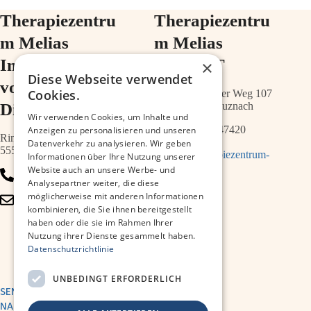
Therapiezentru
Therapiezentru
m Melias
m Melias
Im Ärztehaus
im ZIMT
×
Diese Webseite verwendet
vor der
Cookies.
Schwabenheimer Weg 107
Diakonie
55543 Bad Kreuznach
Wir verwenden Cookies, um Inhalte und
0671 – 21547420
Anzeigen zu personalisieren und unseren
Ringstr.64a
Datenverkehr zu analysieren. Wir geben
55543 Bad Kreuznach
info@therapiezentrum-
Informationen über Ihre Nutzung unserer
melias.de
Website auch an unsere Werbe- und
0671 – 79467700
Analysepartner weiter, die diese
möglicherweise mit anderen Informationen
info@therapiezentrum-
kombinieren, die Sie ihnen bereitgestellt
kh.de
haben oder die sie im Rahmen Ihrer
Nutzung ihrer Dienste gesammelt haben.
Datenschutzrichtlinie
UNBEDINGT ERFORDERLICH
SENDE UNS EINE
NACHRICHT