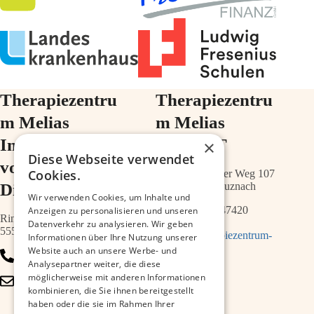
Therapiezentru
Therapiezentru
m Melias
m Melias
Im Ärztehaus
im ZIMT
×
Diese Webseite verwendet
vor der
Cookies.
Schwabenheimer Weg 107
Diakonie
55543 Bad Kreuznach
Wir verwenden Cookies, um Inhalte und
0671 – 21547420
Anzeigen zu personalisieren und unseren
Ringstr.64a
Datenverkehr zu analysieren. Wir geben
55543 Bad Kreuznach
info@therapiezentrum-
Informationen über Ihre Nutzung unserer
melias.de
Website auch an unsere Werbe- und
0671 – 79467700
Analysepartner weiter, die diese
möglicherweise mit anderen Informationen
info@therapiezentrum-
kombinieren, die Sie ihnen bereitgestellt
kh.de
haben oder die sie im Rahmen Ihrer