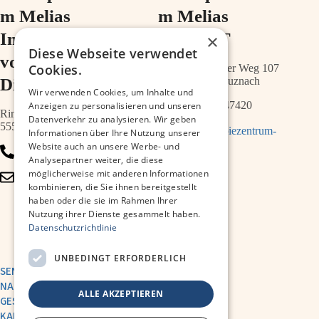
m Melias
m Melias
Im Ärztehaus
im ZIMT
×
Diese Webseite verwendet
vor der
Cookies.
Schwabenheimer Weg 107
Diakonie
55543 Bad Kreuznach
Wir verwenden Cookies, um Inhalte und
0671 – 21547420
Anzeigen zu personalisieren und unseren
Ringstr.64a
Datenverkehr zu analysieren. Wir geben
55543 Bad Kreuznach
info@therapiezentrum-
Informationen über Ihre Nutzung unserer
melias.de
Website auch an unsere Werbe- und
0671 – 79467700
Analysepartner weiter, die diese
möglicherweise mit anderen Informationen
info@therapiezentrum-
kombinieren, die Sie ihnen bereitgestellt
kh.de
haben oder die sie im Rahmen Ihrer
Nutzung ihrer Dienste gesammelt haben.
Datenschutzrichtlinie
UNBEDINGT ERFORDERLICH
SENDE UNS EINE
NACHRICHT
ALLE AKZEPTIEREN
GESUNDHEITSAKADEMIE
KARRIERE