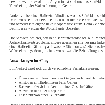
bewusst wahr, obwohl ihre Augen intakt sind und das Sehfeld nic
Verarbeitung der Wahrnehmung im Gehirn.
Anders als bei einer Halbseitenblindheit, wo das Sehfeld tatsächli
im Bewusstsein der Person einfach nicht mehr. Sie dreht den Kop
und bemerkt ihre eigene linke Körperhälfte kaum. Beim Zeichnen 
Beim Lesen werden die Wortanfänge übersehen.
Die Schwere des Neglects kann sehr unterschiedlich sein. Manch
Aufmerksamkeitsprobleme, andere übersehen ihre gesamte linke 
einer Halbseitenlähmung auf, was die Situation zusätzlich erschwe
Wahrnehmungsstörung nicht bewusst, was die Behandlung zusätz
Auswirkungen im Alltag
Ein Neglect zeigt sich durch verschiedene Verhaltensweisen:
Übersehen von Personen oder Gegenständen auf der betro
Anstoßen an Hindernissen beim Gehen
Rasieren oder Schminken nur einer Gesichtshälfte
Anziehen nur einer Körperseite
Essen nur von einer Tellerhälfte
Diese Einschränkungen machen eine selbstständige Lebensführu