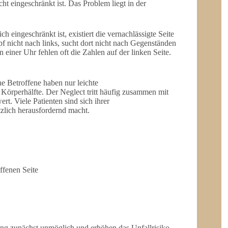
ht eingeschränkt ist. Das Problem liegt in der
ch eingeschränkt ist, existiert die vernachlässigte Seite
f nicht nach links, sucht dort nicht nach Gegenständen
einer Uhr fehlen oft die Zahlen auf der linken Seite.
e Betroffene haben nur leichte
Körperhälfte. Der Neglect tritt häufig zusammen mit
rt. Viele Patienten sind sich ihrer
lich herausfordernd macht.
ffenen Seite
ng zunächst unmöglich und erhöhen das Unfallrisiko