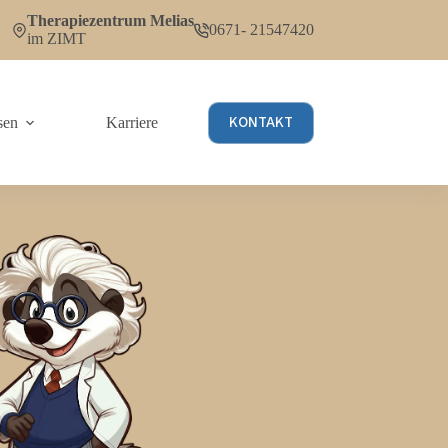
Therapiezentrum Melias
0671- 21547420
im ZIMT
KONTAKT
sen
Karriere