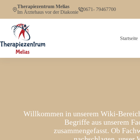
Zum
Therapiezentrum Melias
Inhalt
0671- 79467700
Im Ärztehaus vor der Diakonie
springen
Startseite
Willkommen in unserem Wiki-Bereich!
Begriffe aus unserem Fa
zusammengefasst. Ob Fachwis
nachschlagen, unser W