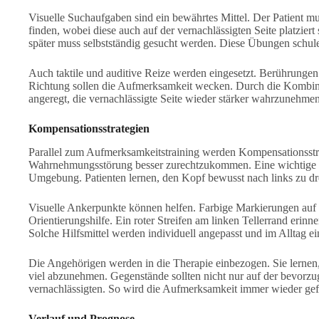
Visuelle Suchaufgaben sind ein bewährtes Mittel. Der Patient m
finden, wobei diese auch auf der vernachlässigten Seite platzie
später muss selbstständig gesucht werden. Diese Übungen schul
Auch taktile und auditive Reize werden eingesetzt. Berührungen 
Richtung sollen die Aufmerksamkeit wecken. Durch die Kombina
angeregt, die vernachlässigte Seite wieder stärker wahrzunehmen
Kompensationsstrategien
Parallel zum Aufmerksamkeitstraining werden Kompensationsstrate
Wahrnehmungsstörung besser zurechtzukommen. Eine wichtige St
Umgebung. Patienten lernen, den Kopf bewusst nach links zu 
Visuelle Ankerpunkte können helfen. Farbige Markierungen auf d
Orientierungshilfe. Ein roter Streifen am linken Tellerrand erinn
Solche Hilfsmittel werden individuell angepasst und im Alltag ei
Die Angehörigen werden in die Therapie einbezogen. Sie lernen,
viel abzunehmen. Gegenstände sollten nicht nur auf der bevorzug
vernachlässigten. So wird die Aufmerksamkeit immer wieder gefor
Verlauf und Prognose