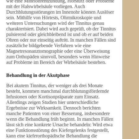
wie eine Mittelohrentzündung, Hörsturz oder Probleme
mit der Halswirbelsäule vorliegen. Auch
Durchblutungsstörungen im Innenohr können Auslöser
sein. Mithilfe von Hörtests, Ohrmikroskopie und
weiteren Untersuchungen wird der Tinnitus genau
charakterisiert. Dabei wird auch geprüft, ob der Tinnitus
pulsierend oder gleichbleibend ist und ob er auf beiden
Ohren oder nur einseitig auftritt. In manchen Fällen sind
zusätzliche bildgebende Verfahren wie eine
Magnetresonanztomographie oder eine Überweisung
zum Orthopäden sinnvoll, besonders wenn Hinweise
auf Probleme im Bereich der Wirbelsäule bestehen.
Behandlung in der Akutphase
Bei akutem Tinnitus, der weniger als drei Monate
besteht, kommen manchmal durchblutungsfördernde
Infusionen oder Kortisonpräparate zum Einsatz.
Allerdings zeigen Studien hier unterschiedliche
Ergebnisse zur Wirksamkeit. Dennoch berichten
manche Patienten von einer Besserung, insbesondere
wenn die Behandlung früh beginnt. In manchen Fällen
lässt sich eine konkrete Ursache behandeln: Wird etwa
eine Funktionsstörung des Kiefergelenks festgestellt,
kann eine kieferorthopädische Behandlung die