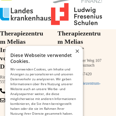
Therapiezentru
Therapiezentru
m Melias
m Melias
Im Ärztehaus
im ZIMT
×
Diese Webseite verwendet
vor der
Cookies.
Schwabenheimer Weg 107
Diakonie
55543 Bad Kreuznach
Wir verwenden Cookies, um Inhalte und
0671 – 21547420
Anzeigen zu personalisieren und unseren
Ringstr.64a
Datenverkehr zu analysieren. Wir geben
55543 Bad Kreuznach
info@therapiezentrum-
Informationen über Ihre Nutzung unserer
melias.de
Website auch an unsere Werbe- und
0671 – 79467700
Analysepartner weiter, die diese
möglicherweise mit anderen Informationen
info@therapiezentrum-
kombinieren, die Sie ihnen bereitgestellt
kh.de
haben oder die sie im Rahmen Ihrer
Nutzung ihrer Dienste gesammelt haben.