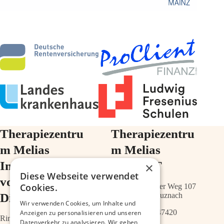
Therapiezentru
Therapiezentru
m Melias
m Melias
Im Ärztehaus
im ZIMT
×
Diese Webseite verwendet
vor der
Cookies.
Schwabenheimer Weg 107
Diakonie
55543 Bad Kreuznach
Wir verwenden Cookies, um Inhalte und
0671 – 21547420
Anzeigen zu personalisieren und unseren
Ringstr.64a
Datenverkehr zu analysieren. Wir geben