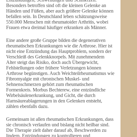
Besonders betroffen sind oft die kleinen Gelenke an
Händen und Füßen, aber auch größere Gelenke können
befallen sein. In Deutschland leben schätzungsweise
550.000 Menschen mit rheumatoider Arthritis, wobei
Frauen etwa dreimal häufiger erkranken als Männer.
Eine andere große Gruppe bilden die degenerativen
rheumatischen Erkrankungen wie die Arthrose. Hier ist
nicht eine Entzündung das Hauptproblem, sondern der
Verschleiß des Gelenkknorpels. Mit zunehmendem
Alter steigt das Risiko, doch auch Übergewicht,
Fehlstellungen oder frühere Verletzungen können
Arthrose begünstigen. Auch Weichteilrheumatismus wie
Fibromyalgie mit chronischen Muskel- und
Sehnenschmerzen gehört zum rheumatischen
Formenkreis. Morbus Bechterew, eine entzündliche
Wirbelsäulenerkrankung, und Gicht, die durch
Harnsäureablagerungen in den Gelenken entsteht,
zählen ebenfalls dazu.
Gemeinsam ist allen rheumatischen Erkrankungen, dass
sie chronisch verlaufen und bislang nicht heilbar sind.
Die Therapie zielt daher darauf ab, Beschwerden zu
lindern, Entzündungen zu kontrollieren und