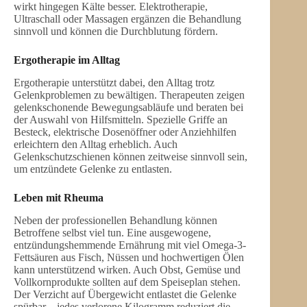
wirkt hingegen Kälte besser. Elektrotherapie,
Ultraschall oder Massagen ergänzen die Behandlung
sinnvoll und können die Durchblutung fördern.
Ergotherapie im Alltag
Ergotherapie unterstützt dabei, den Alltag trotz
Gelenkproblemen zu bewältigen. Therapeuten zeigen
gelenkschonende Bewegungsabläufe und beraten bei
der Auswahl von Hilfsmitteln. Spezielle Griffe an
Besteck, elektrische Dosenöffner oder Anziehhilfen
erleichtern den Alltag erheblich. Auch
Gelenkschutzschienen können zeitweise sinnvoll sein,
um entzündete Gelenke zu entlasten.
Leben mit Rheuma
Neben der professionellen Behandlung können
Betroffene selbst viel tun. Eine ausgewogene,
entzündungshemmende Ernährung mit viel Omega-3-
Fettsäuren aus Fisch, Nüssen und hochwertigen Ölen
kann unterstützend wirken. Auch Obst, Gemüse und
Vollkornprodukte sollten auf dem Speiseplan stehen.
Der Verzicht auf Übergewicht entlastet die Gelenke
spürbar – jedes verlorene Kilogramm reduziert die