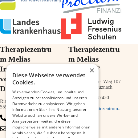
Therapiezentru
Therapiezentru
m Melias
m Melias
Im Ärztehaus
im ZIMT
×
Diese Webseite verwendet
vor der
Cookies.
Schwabenheimer Weg 107
Diakonie
55543 Bad Kreuznach
Wir verwenden Cookies, um Inhalte und
0671 – 21547420
Anzeigen zu personalisieren und unseren
Ringstr.64a
Datenverkehr zu analysieren. Wir geben
55543 Bad Kreuznach
info@therapiezentrum-
Informationen über Ihre Nutzung unserer
melias.de
Website auch an unsere Werbe- und
0671 – 79467700
Analysepartner weiter, die diese
möglicherweise mit anderen Informationen
info@therapiezentrum-
kombinieren, die Sie ihnen bereitgestellt
kh.de